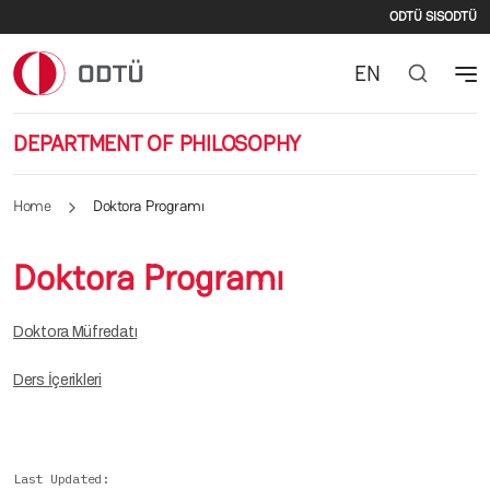
Second
Skip to main content
ODTÜ SIS
ODTÜ
EN
DEPARTMENT OF PHILOSOPHY
Home
Doktora Programı
Doktora Programı
Doktora Müfredatı
Ders İçerikleri
Last Updated