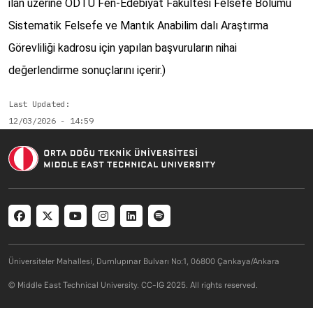
ilan üzerine ODTÜ Fen-Edebiyat Fakültesi Felsefe Bölümü
Sistematik Felsefe ve Mantık Anabilim dalı Araştırma
Görevliliği kadrosu için yapılan başvuruların nihai
değerlendirme sonuçlarını içerir.)
Last Updated
12/03/2026 - 14:59
Social menu
Üniversiteler Mahallesi, Dumlupınar Bulvarı No:1, 06800 Çankaya/Ankara
© Middle East Technical University. CC-IG 2025. All rights reserved.