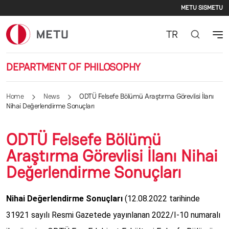
Second
Skip to main content
METU SIS
METU
TR
DEPARTMENT OF PHILOSOPHY
Home
News
ODTÜ Felsefe Bölümü Araştırma Görevlisi İlanı
Nihai Değerlendirme Sonuçları
ODTÜ Felsefe Bölümü
Araştırma Görevlisi İlanı Nihai
Değerlendirme Sonuçları
Nihai Değerlendirme Sonuçları
(12.08.2022 tarihinde
31921 sayılı Resmi Gazetede yayınlanan 2022/I-10 numaralı