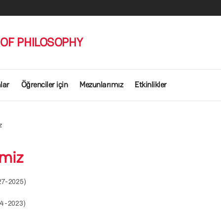
OF PHILOSOPHY
lar
Öğrenciler için
Mezunlarımız
Etkinlikler
z
imiz
27-2025)
44-2023)