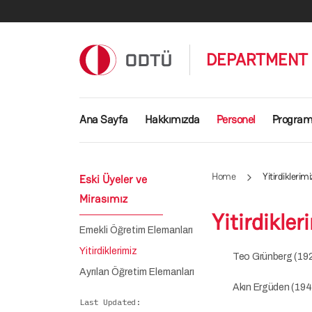
Skip to main content
DEPARTMENT 
Main navigation
Ana Sayfa
Hakkımızda
Personel
Program
Home
Yitirdiklerimi
Eski Üyeler ve
Mirasımız
Yitirdikler
Emekli Öğretim Elemanları
Yitirdiklerimiz
Teo Grünberg (19
Ayrılan Öğretim Elemanları
Akın Ergüden (19
Last Updated